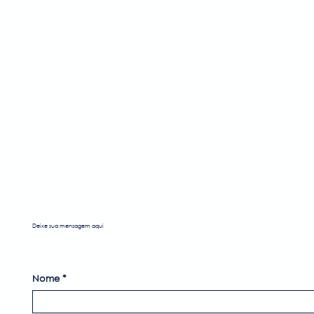
Email
*
Enviar
Deixe sua mensagem aqui
Nome
*