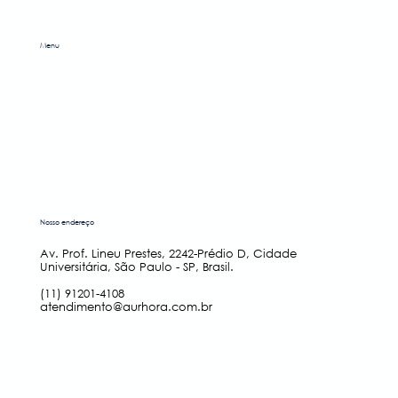
Menu
LOJA
BLOG
PERGUNTAS FREQUENTES
Linha Accende
Nosso endereço
Av. Prof. Lineu Prestes, 2242-Prédio D, Cidade
Universitária, São Paulo - SP, Brasil.
(11) 91201-4108
atendimento@aurhora.com.br