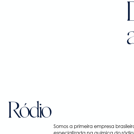
a
Ródio
Somos a primeira empresa brasileir
especializada na química do ródio