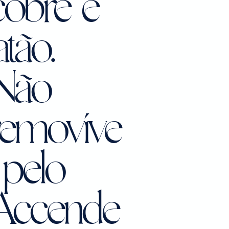
cobre e
atão.
Não
removíve
 pelo
Accende