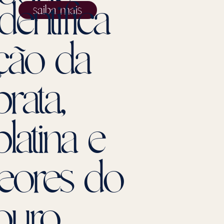
identifica
saiba mais
ção da
prata,
platina e
teores do
ouro.