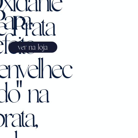
xidante
Para
e Prata
feito
ver na loja
"envelhec
ido" na
rata,