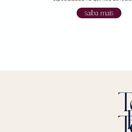
saiba mais
T
T