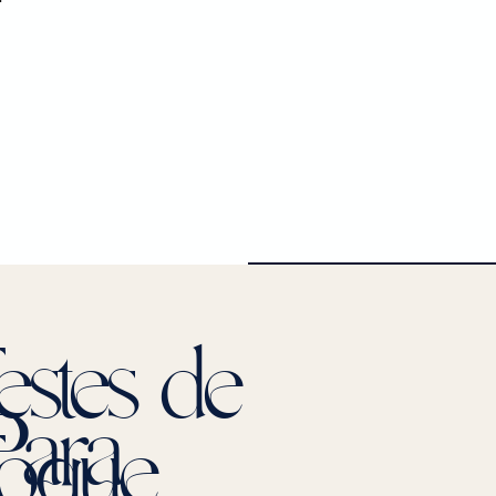
estes de
Para
oque