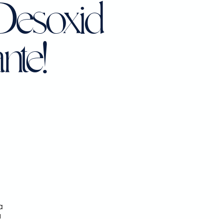
Desoxid
nte!
a
!