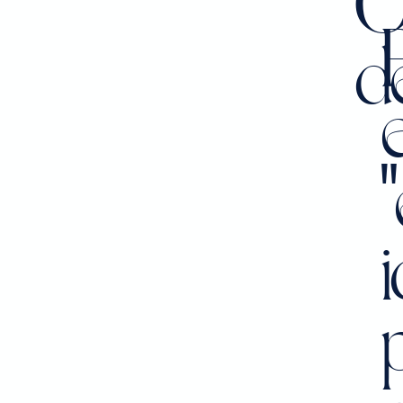
O
d
e
p