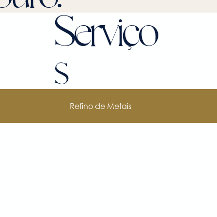
Serviço
s
Refino de Metais