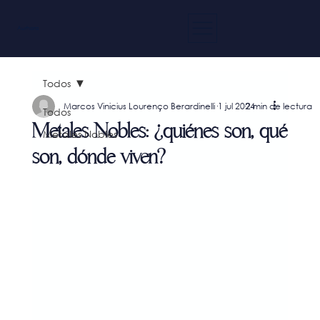
Aurhora
Todos
Marcos Vinicius Lourenço Berardinelli
1 jul 2024
2 min de lectura
Todos
Metales Nobles: ¿quiénes son, qué
Metales Nobles
son, dónde viven?