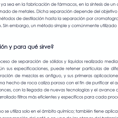
ya sea en la fabricación de fármacos, en la síntesis de u
finado de metales. Dicha separación depende del objetivo 
étodos de destilación hasta la separación por cromatogra
 Sin embargo, un método simple y comúnmente utilizado es 
ción y para qué sirve?
roceso de separación de sólidos y líquidos realizado media
gún sus especificaciones, puede retener partículas de dif
ación de mezclas es antiguo, y sus primeras aplicacione
ema hecho de roca caliza porosa con el fin de purificar el a
onces, con la llegada de nuevas tecnologías y el avance d
arrollado filtros más eficientes y específicos para cada proc
no se utiliza solo en el ámbito químico; también tiene aplic