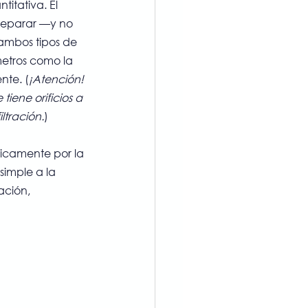
itativa. El 
 separar —y no 
ambos tipos de 
etros como la 
nte. (
¡Atención! 
tiene orificios a 
ltración.
)
nicamente por la 
imple a la 
ación, 