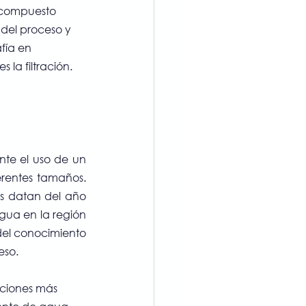
n compuesto 
del proceso y 
fía en 
la filtración.
nte el uso de un 
erentes tamaños. 
s datan del año 
gua en la región 
el conocimiento 
eso.
aciones más 