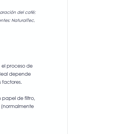
paración del café; 
ntes: NaturalTec, 
n el proceso de 
ideal depende 
 factores.
papel de filtro, 
o (normalmente 