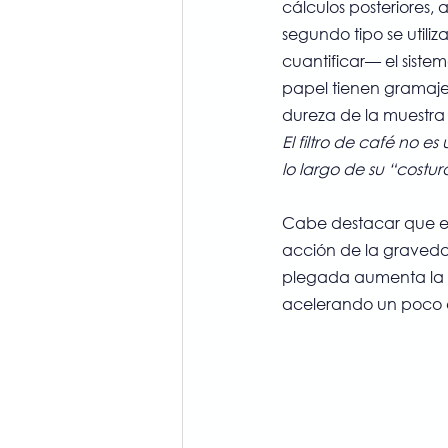
cálculos posteriores,
segundo tipo se utili
cuantificar— el siste
papel tienen gramajes
dureza de la muestra 
El filtro de café no es
lo largo de su “costur
Cabe destacar que est
acción de la gravedad
plegada aumenta la su
acelerando un poco e